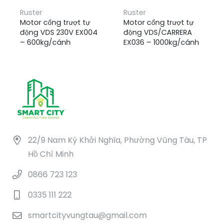
Ruster
Ruster
Motor cổng trượt tự
Motor cổng trượt tự
động VDS 230V EX004
động VDS/CARRERA
– 600kg/cánh
EX036 – 1000kg/cánh
22/9 Nam Kỳ Khởi Nghĩa, Phường Vũng Tàu, TP
Hồ Chí Minh
0866 723 123
0335 111 222
smartcityvungtau@gmail.com