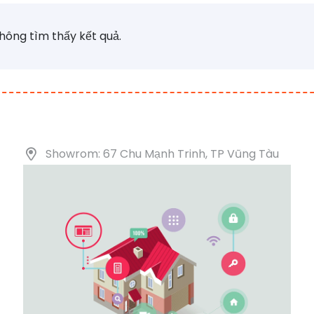
hông tìm thấy kết quả.
Showrom: 67 Chu Mạnh Trinh, TP Vũng Tàu