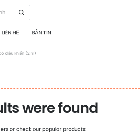
LIÊN HỆ
BẢN TIN
ó điều khiển (2in1)
ults were found
ters or check our popular products: