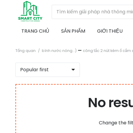
TRANG CHỦ
SẢN PHẨM
GIỚI THIỆU
Tổng quan
/
bình nước nóng...)
công tắc 2 nút kèm ổ cắm c
No res
Change the fil