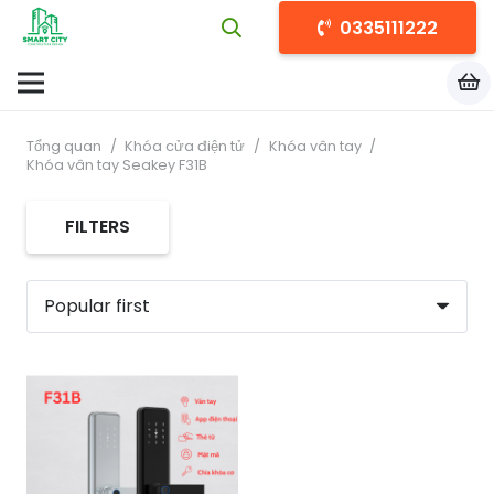
0335111222
Tổng quan
/
Khóa cửa điện tử
/
Khóa vân tay
/
Khóa vân tay Seakey F31B
FILTERS