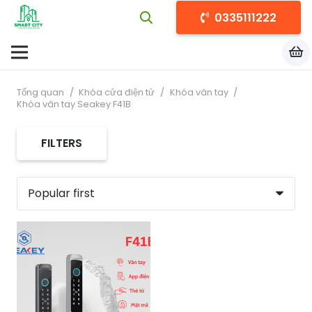
0335111222
Tổng quan
/
Khóa cửa điện tử
/
Khóa vân tay
/
Khóa vân tay Seakey F41B
FILTERS