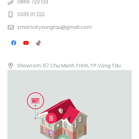
0866 723 123
0335 111 222
smartcityvungtau@gmail.com
Showrom: 67 Chu Mạnh Trinh, TP Vũng Tàu