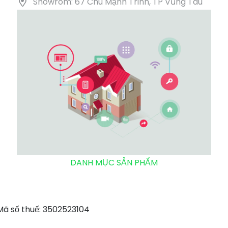
Showrom: 67 Chu Mạnh Trinh, TP Vũng Tàu
DANH MỤC SẢN PHẨM
 số thuế: 3502523104