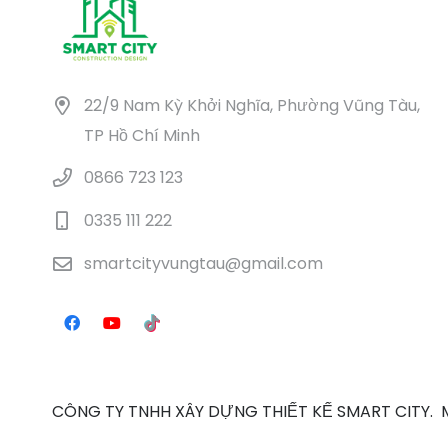
22/9 Nam Kỳ Khởi Nghĩa, Phường Vũng Tàu,
TP Hồ Chí Minh
0866 723 123
0335 111 222
smartcityvungtau@gmail.com
CÔNG TY TNHH XÂY DỰNG THIẾT KẾ SMART CITY. Mã