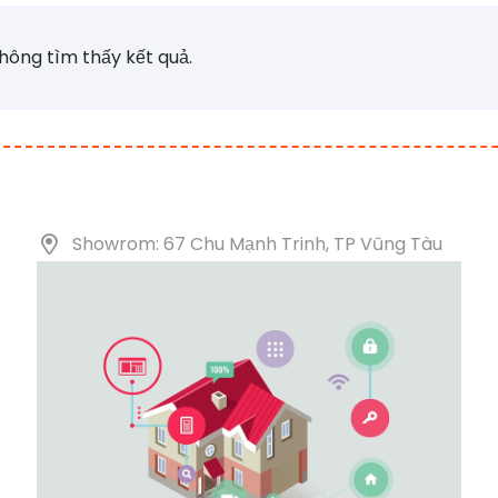
hông tìm thấy kết quả.
Showrom: 67 Chu Mạnh Trinh, TP Vũng Tàu