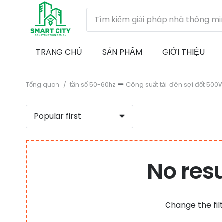
TRANG CHỦ
SẢN PHẨM
GIỚI THIỆU
Tổng quan
/
tần số 50-60hz
Công suất tải: đèn sợi đốt 500
No res
Change the fil