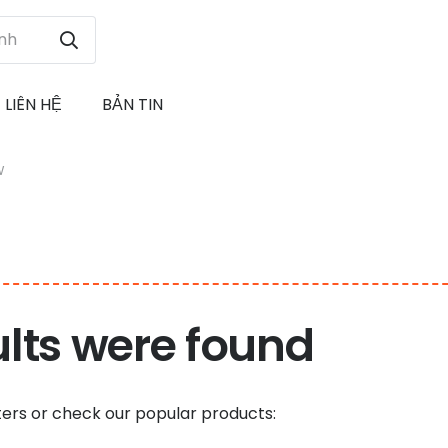
LIÊN HỆ
BẢN TIN
W
ults were found
ters or check our popular products: