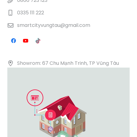
0866 723 123
0335 111 222
smartcityvungtau@gmail.com
Showrom: 67 Chu Mạnh Trinh, TP Vũng Tàu