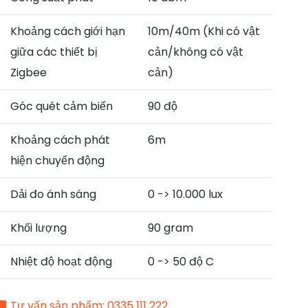
Khoảng cách giới hạn
10m/40m (Khi có vật
giữa các thiết bị
cản/không có vật
Zigbee
cản)
Góc quét cảm biến
90 độ
Khoảng cách phát
6m
hiện chuyển động
Dải đo ánh sáng
0 -> 10.000 lux
Khối lượng
90 gram
Nhiệt độ hoạt động
0 -> 50 độ C
Tư vấn sản phẩm: 0335 111 222