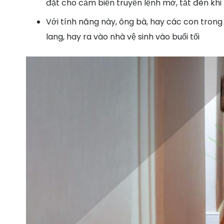
đặt cho cảm biến truyền lệnh mở, tắt đèn khi
Với tính năng này, ông bà, hay các con trong 
lang, hay ra vào nhà vệ sinh vào buổi tối