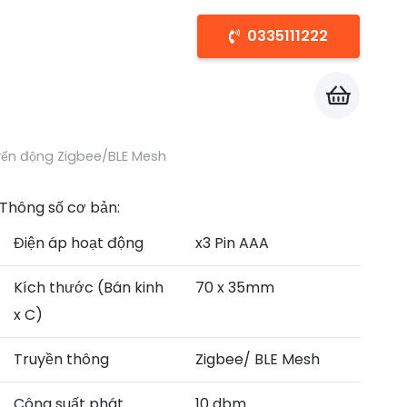
0335111222
Chưa có sản phẩm trong giỏ hàng.
yển động Zigbee/BLE Mesh
Thông số cơ bản:
Điện áp hoạt động
x3 Pin AAA
Kích thước (Bán kinh
70 x 35mm
x C)
Truyền thông
Zigbee/ BLE Mesh
Công suất phát
10 dbm