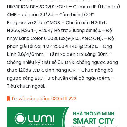
HIKVISION DS-2CD2027G1-L – Camera IP (thân trụ)
4MP – có màu 24/24. – Cảm biến: 1/2.8″
Progressive Scan CMOS. – Chuẩn nén H.265+,
H.265, H.264+, H.264/ Hỗ trợ 3 luồng dữ liệu. – Độ
nhạy sáng Color 0.0035Lux@(F1.0, AGC ON). – Độ
phân giải tối đa: 4MP 2560×1440 @ 25fps. – Ống
kính 2.8/4/6mm. – Tầm xa đèn trợ sáng: 30m. –
Chống nhiễu kỹ thật số 3D DNR, chống ngược sáng
thực 120dB WDR, tính năng ICR. – Chức năng bù
ngược sáng BLC. Tự chuyển chế độ ngày/đêm. –
Tiêu chuẩn ngoài…
Tư vấn sản phẩm: 0335 111 222