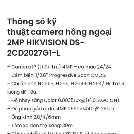
Thông số kỹ
thuật camera hồng ngoại
2MP HIKVISION DS-
2CD2027G1-L
– Camera IP (thân trụ) 4MP – có màu 24/24.
– Cảm biến: 1/2.8″ Progressive Scan CMOS.
– Chuẩn nén H.265+, H.265, H.264+, H.264/ Hỗ trợ 3
luồng dữ liệu.
– Độ nhạy sáng Color 0.0035Lux@(F1.0, AGC ON).
– Độ phân giải tối đa: 4MP 2560×1440 @ 25fps.
– Ống kính 2.8/4/6mm.
– Tầm xa đèn trợ sáng: 30m.
– Chống nhiễu kỹ thật số 3D DNR, chống ngược