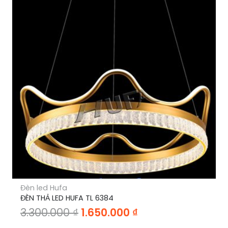
Đèn led Hufa
ĐÈN THẢ LED HUFA TL 6384
Giá
Giá
3.300.000
₫
1.650.000
₫
gốc
hiện