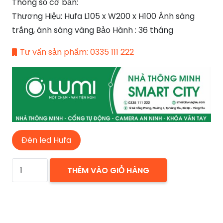
Thông số cơ bản:
Thương Hiệu: Hufa L105 x W200 x H100 Ánh sáng
trắng, ánh sáng vàng Bảo Hành : 36 tháng
Tư vấn sản phẩm: 0335 111 222
Đèn led Hufa
Đèn
THÊM VÀO GIỎ HÀNG
downlight
âm
trần
LN-