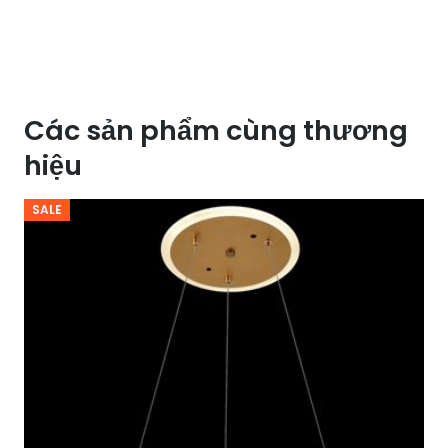
30
led
cob
10W
Các sản phẩm cùng thương
x
hiệu
2
số
SALE
lượng