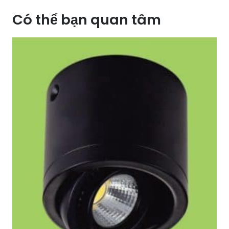
là:
tại
Có thể bạn quan tâm
3.300.000 ₫.
là:
1.650.000 ₫.