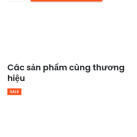
LED
ĐỒNG
HUFA
OĐ
3110
PHI
530
Các sản phẩm cùng thương
số
hiệu
lượng
SALE