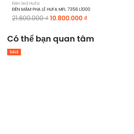
Đèn led Hufa
ĐÈN MÂM PHA LÊ HUFA MFL 7356 L1000
Giá
Giá
21.600.000
₫
10.800.000
₫
gốc
hiện
là:
tại
Có thể bạn quan tâm
21.600.000 ₫.
là:
10.800.000 ₫.
SALE