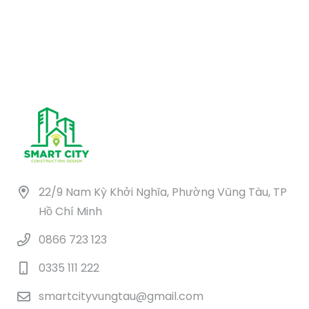
8.260.000 ₫.
là:
000 ₫.
4.130.000 ₫.
22/9 Nam Kỳ Khởi Nghĩa, Phường Vũng Tàu, TP
Hồ Chí Minh
0866 723 123
0335 111 222
smartcityvungtau@gmail.com