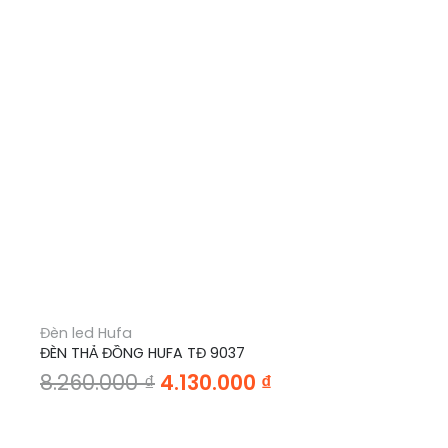
Đèn led Hufa
ĐÈN THẢ ĐỒNG HUFA TĐ 9037
Giá
Giá
8.260.000
₫
4.130.000
₫
gốc
hiện
là:
tại