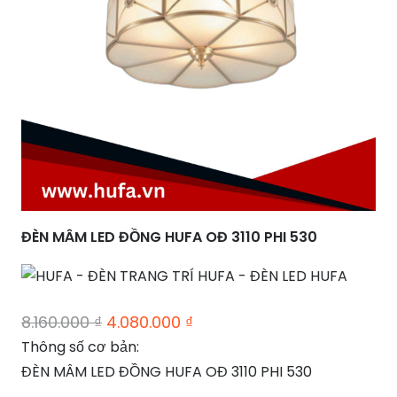
ĐÈN MÂM LED ĐỒNG HUFA OĐ 3110 PHI 530
Giá
Giá
8.160.000
₫
4.080.000
₫
gốc
hiện
Thông số cơ bản:
là:
tại
ĐÈN MÂM LED ĐỒNG HUFA OĐ 3110 PHI 530
8.160.000 ₫.
là: