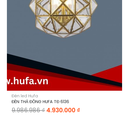
Đèn led Hufa
ĐÈN THẢ ĐỒNG HUFA TĐ 6136
Giá
Giá
9.986.986
₫
4.930.000
₫
gốc
hiện
là:
tại