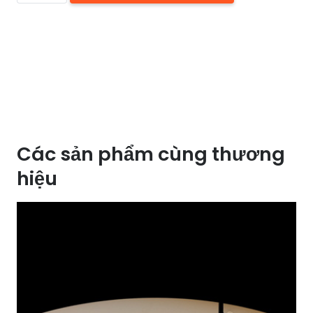
LED
ĐỒNG
HUFA
OĐ
6075S
số
lượng
Các sản phẩm cùng thương
hiệu