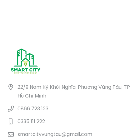
9.986.986 ₫.
là:
4.930.000 ₫.
22/9 Nam Kỳ Khởi Nghĩa, Phường Vũng Tàu, TP
Hồ Chí Minh
0866 723 123
0335 111 222
smartcityvungtau@gmail.com