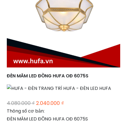
ĐÈN MÂM LED ĐỒNG HUFA OĐ 6075S
Giá
Giá
4.080.000
₫
2.040.000
₫
gốc
hiện
Thông số cơ bản:
là:
tại
ĐÈN MÂM LED ĐỒNG HUFA OĐ 6075S
4.080.000 ₫.
là: