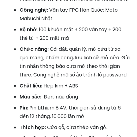
Công nghệ:
Vân tay FPC Hàn Quốc; Moto
Mabuchi Nhật
Bộ nhớ:
100 khuôn mặt + 200 vân tay + 200
thẻ từ + 200 mật mã
Chức năng:
Cài đặt, quản lý, mở cửa từ xa
qua mạng, chấm công, lưu lịch sử mở cửa. Gửi
tin nhắn thông báo cửa mở theo thời gian
thực. Công nghệ mã số ảo tránh lộ password
Chất liệu:
Hợp kim + ABS
Màu sắc:
Đen, nâu đồng
Pin:
Pin Lithium 8.4V
,
thời gian sử dụng từ 6
đến 12 tháng, 10.000 lần mở
Thích hợp:
Cửa gỗ, cửa thép vân gỗ…