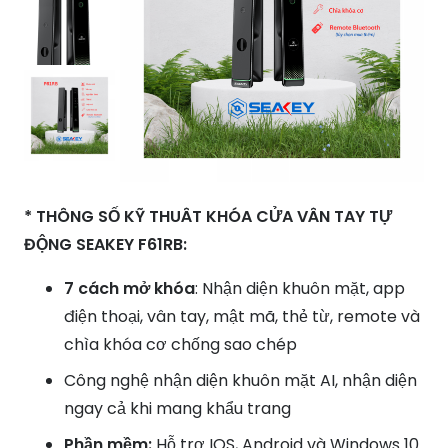
* THÔNG SỐ KỸ THUÂT KHÓA CỬA VÂN TAY TỰ
ĐỘNG SEAKEY F61RB:
7 cách mở khóa
: Nhận diện khuôn mặt, app
điện thoại, vân tay, mật mã, thẻ từ, remote và
chìa khóa cơ chống sao chép
Công nghệ nhận diện khuôn mặt AI, nhận diện
ngay cả khi mang khẩu trang
Phần mềm:
Hỗ trợ IOS, Android và Windows 10