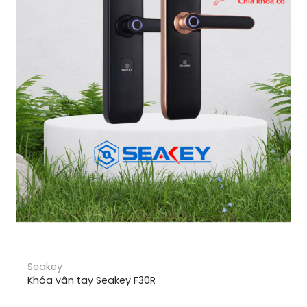
Seakey
Khóa vân tay Seakey F30R