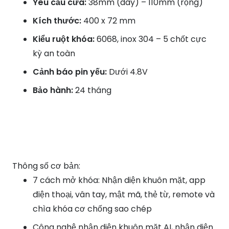
Yêu cầu cửa:
38mm (dày) – 110mm (rộng)
Kích thước:
400 x 72 mm
Kiểu ruột khóa:
6068, inox 304 – 5 chốt cực
kỳ an toàn
Cảnh báo pin yếu:
Dưới 4.8V
Bảo hành:
24 tháng
Thông số cơ bản:
7 cách mở khóa: Nhận diện khuôn mặt, app
điện thoại, vân tay, mật mã, thẻ từ, remote và
chìa khóa cơ chống sao chép
Công nghệ nhận diện khuôn mặt AI, nhận diện