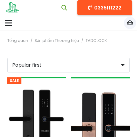
0335111222
Tổng quan
/
Sản phẩm Thương hiệu
/
TADOLOCK
SALE