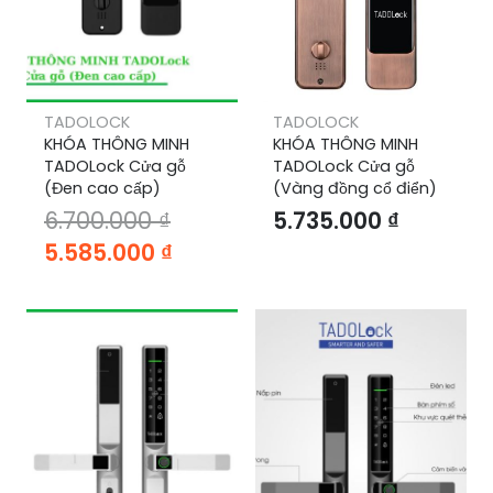
TADOLOCK
TADOLOCK
KHÓA THÔNG MINH
KHÓA THÔNG MINH
TADOLock Cửa gỗ
TADOLock Cửa gỗ
(Đen cao cấp)
(Vàng đồng cổ điển)
6.700.000
₫
5.735.000
₫
Giá
Giá
5.585.000
₫
gốc
hiện
là:
tại
6.700.000 ₫.
là:
5.585.000 ₫.