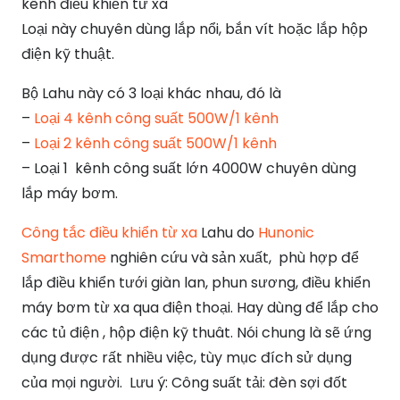
kênh điều khiển từ xa
Loại này chuyên dùng lắp nổi, bắn vít hoặc lắp hộp
điện kỹ thuật.
Bộ Lahu này có 3 loại khác nhau, đó là
–
Loại 4 kênh công suất 500W/1 kênh
–
Loại 2 kênh công suất 500W/1 kênh
– Loại 1 kênh công suất lớn 4000W chuyên dùng
lắp máy bơm.
Công tắc điều khiển từ xa
Lahu do
Hunonic
Smarthome
nghiên cứu và sản xuất, phù hợp để
lắp điều khiển tưới giàn lan, phun sương, điều khiển
máy bơm từ xa qua điện thoại. Hay dùng để lắp cho
các tủ điện , hộp điện kỹ thuât. Nói chung là sẽ ứng
dụng được rất nhiều việc, tùy mục đích sử dụng
của mọi người. Lưu ý: Công suất tải: đèn sợi đốt