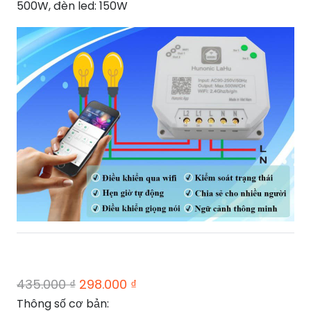
500W, đèn led: 150W
Giá
Giá
435.000
₫
298.000
₫
gốc
hiện
Thông số cơ bản: