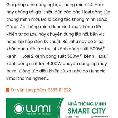
là:
tại
Giải pháp cho nông nghiệp thông minh 4.0 Hôm
435.000 ₫.
là:
nay chúng tôi giới thiệu đến các bác 1 loại công tắc
298.000 ₫.
thông minh mới. Đó là công tắc thông minh Lahu:
Công tắc thông minh Hunonic Lahu 2 kênh điều
khiển từ xa Loại này chuyên dùng lắp nổi, bắn vít
hoặc lắp hộp điện kỹ thuật. Bộ Lahu này có 3 loại
khác nhau, đó là – Loại 4 kênh công suất 500W/1
kênh – Loại 2 kênh công suất 500W/1 kênh – Loại 1
kênh công suất lớn 4000W chuyên dùng lắp máy
bơm. Công tắc điều khiển từ xa Lahu do Hunonic
Smarthome nghiên…
Tư vấn sản phẩm: 0335 111 222