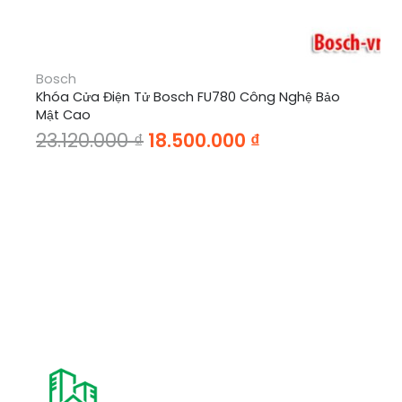
Bosch
Khóa Cửa Điện Tử Bosch FU780 Công Nghệ Bảo
Mật Cao
Giá
Giá
23.120.000
₫
18.500.000
₫
gốc
hiện
là:
tại
23.120.000 ₫.
là:
18.500.000 ₫.