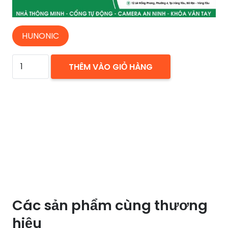
HUNONIC
Công
THÊM VÀO GIỎ HÀNG
tắc
thông
minh
Hunonic
Lahu
2
kênh
điều
khiển
Các sản phẩm cùng thương
từ
xa
hiệu