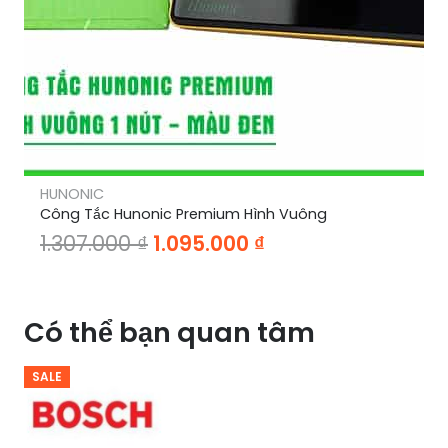
HUNONIC
Công Tắc Hunonic Premium Hình Vuông
Giá
Giá
1.307.000
₫
1.095.000
₫
gốc
hiện
là:
tại
Có thể bạn quan tâm
1.307.000 ₫.
là:
1.095.000 ₫.
SALE