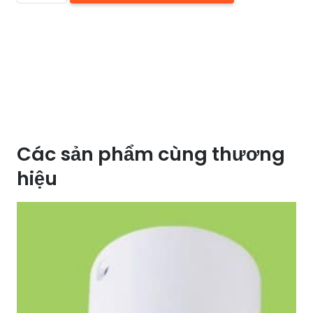
LED
ĐỒNG
HUFA
OĐ
220M
số
lượng
Các sản phẩm cùng thương
hiệu
SALE