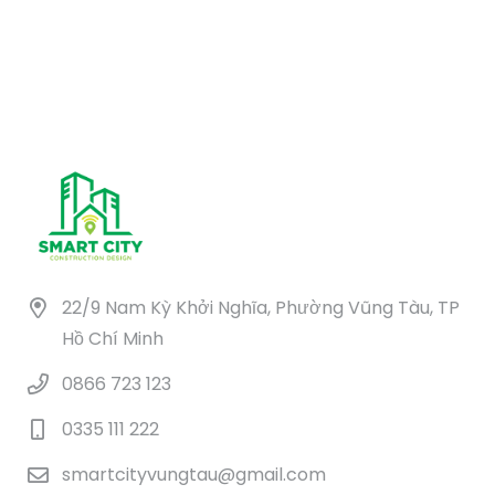
228.000.000 ₫.
là:
114.000.000 ₫
22/9 Nam Kỳ Khởi Nghĩa, Phường Vũng Tàu, TP
Hồ Chí Minh
0866 723 123
0335 111 222
smartcityvungtau@gmail.com