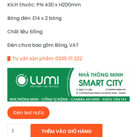
Kích thước: Phi 430 x H200mm
6.480.000 ₫.
Bóng đèn: E14 x 2 bóng
Chất liệu: Đồng
Đèn chưa bao gồm Bóng, VAT
Tư vấn sản phẩm: 0335 111 222
Đèn led Hufa
ĐÈN
THÊM VÀO GIỎ HÀNG
MÂM