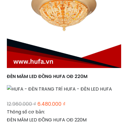
ĐÈN MÂM LED ĐỒNG HUFA OĐ 220M
Giá
Giá
12.960.000
₫
6.480.000
₫
gốc
hiện
Thông số cơ bản:
là:
tại
ĐÈN MÂM LED ĐỒNG HUFA OĐ 220M
12.960.000 ₫.
là: