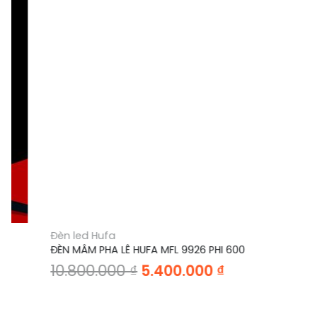
Đèn led Hufa
ĐÈN MÂM PHA LÊ HUFA MFL 9926 PHI 600
Giá
Giá
10.800.000
₫
5.400.000
₫
gốc
hiện
là:
tại