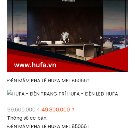
ĐÈN MÂM PHA LÊ HUFA MFL 85066T
Giá
Giá
99.600.000
₫
49.800.000
₫
gốc
hiện
Thông số cơ bản:
là:
tại
ĐÈN MÂM PHA LÊ HUFA MFL 85066T
99.600.000 ₫.
là: