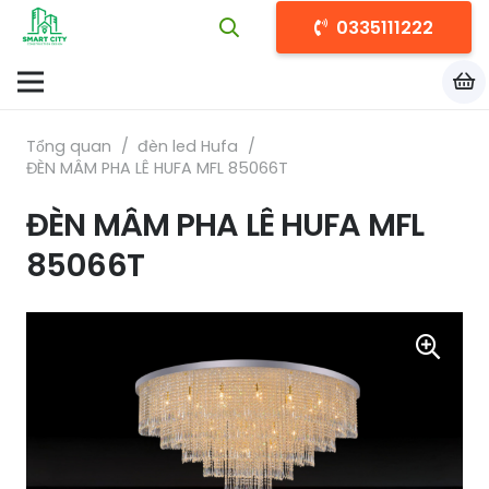
0335111222
Tổng quan
/
đèn led Hufa
/
ĐÈN MÂM PHA LÊ HUFA MFL 85066T
ĐÈN MÂM PHA LÊ HUFA MFL
85066T