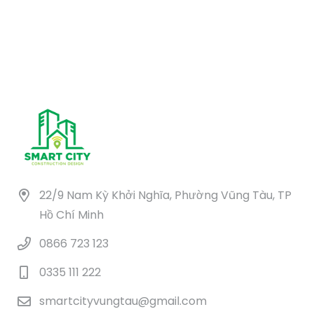
10.800.000 ₫.
là:
 ₫.
5.400.000 ₫.
22/9 Nam Kỳ Khởi Nghĩa, Phường Vũng Tàu, TP
Hồ Chí Minh
0866 723 123
0335 111 222
smartcityvungtau@gmail.com