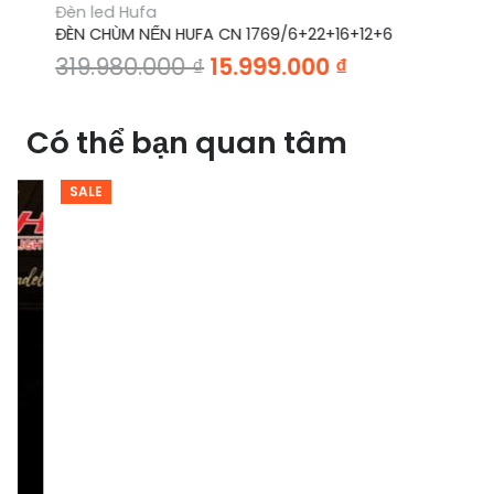
Đèn led Hufa
ĐÈN CHÙM NẾN HUFA CN 1769/6+22+16+12+6
Giá
Giá
319.980.000
₫
15.999.000
₫
gốc
hiện
là:
tại
Có thể bạn quan tâm
319.980.000 ₫.
là:
00 ₫.
15.999.000 ₫.
SALE