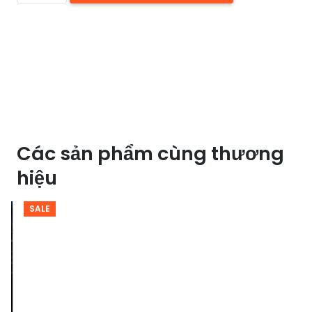
PHA
LÊ
HUFA
MFL
85066T
số
lượng
Các sản phẩm cùng thương
hiệu
SALE