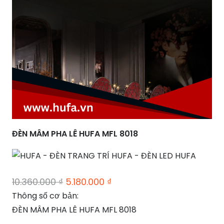
ĐÈN MÂM PHA LÊ HUFA MFL 8018
Giá
Giá
10.360.000
₫
5.180.000
₫
gốc
hiện
Thông số cơ bản:
là:
tại
ĐÈN MÂM PHA LÊ HUFA MFL 8018
10.360.000 ₫.
là: