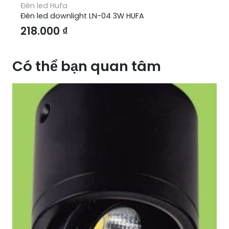
Đèn led Hufa
Đèn led downlight LN-04 3W HUFA
218.000
₫
Có thể bạn quan tâm