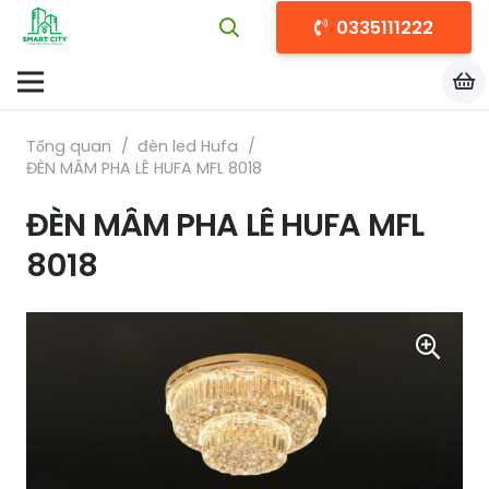
0335111222
Tổng quan
/
đèn led Hufa
/
ĐÈN MÂM PHA LÊ HUFA MFL 8018
ĐÈN MÂM PHA LÊ HUFA MFL
8018