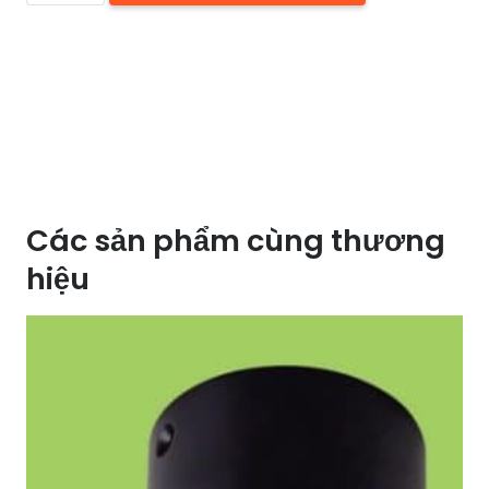
PHA
LÊ
HUFA
MFL
8018
số
lượng
Các sản phẩm cùng thương
hiệu