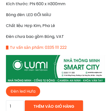
Kích thước: Phi 600 x H300mm
5.180.000 ₫.
Bóng đèn: LED ĐỔI MÀU
Chất liệu: Hợp Kim, Pha Lê
Đèn chưa bao gồm Bóng, VAT
Tư vấn sản phẩm: 0335 111 222
Đèn led Hufa
ĐÈN
THÊM VÀO GIỎ HÀNG
MÂM