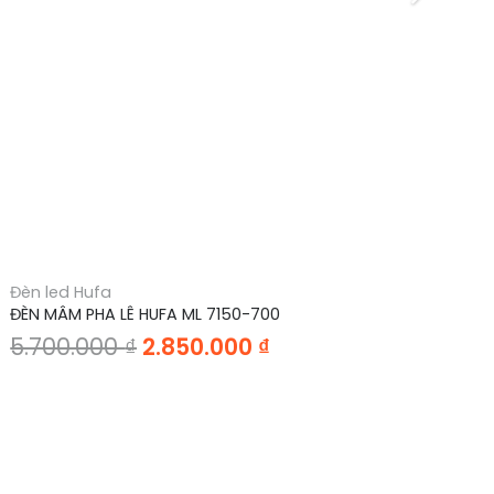
Đèn led Hufa
Đè
ĐÈN MÂM PHA LÊ HUFA ML 7150-700
ĐÈ
Giá
Giá
5.700.000
₫
2.850.000
₫
gốc
hiện
là:
tại
5.700.000 ₫.
là:
2.850.000 ₫.