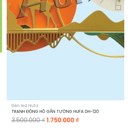
Đèn led Hufa
TRANH ĐỒNG HỒ GẮN TƯỜNG HUFA DH-120
Giá
Giá
3.500.000
₫
1.750.000
₫
gốc
hiện