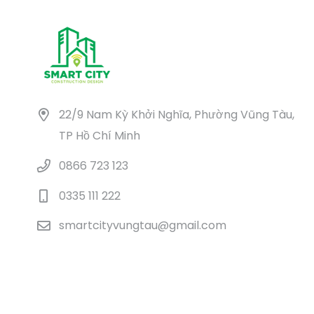
22/9 Nam Kỳ Khởi Nghĩa, Phường Vũng Tàu,
TP Hồ Chí Minh
0866 723 123
0335 111 222
smartcityvungtau@gmail.com