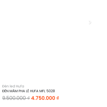
Đèn led Hufa
Đè
ĐÈN MÂM PHA LÊ HUFA MFL 5028
ĐÈ
Giá
Giá
9.500.000
₫
4.750.000
₫
3
gốc
hiện