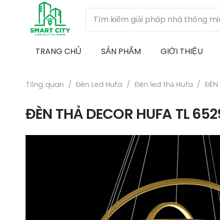
TRANG CHỦ
SẢN PHẨM
GIỚI THIỆU
Tổng quan
/
Đèn Led Hufa
/
Đèn led thả Hufa
/
ĐÈN
ĐÈN THẢ DECOR HUFA TL 652