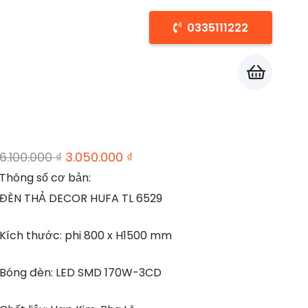
0335111222
Chưa có sản phẩm trong giỏ hàng.
Giá
Giá
6.100.000
₫
3.050.000
₫
gốc
hiện
Thông số cơ bản:
là:
tại
ĐÈN THẢ DECOR HUFA TL 6529
6.100.000 ₫.
là:
Kích thước: phi 800 x H1500 mm
3.050.000 ₫.
Bóng đèn: LED SMD 170W-3CD