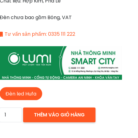
Chất liệu: Hợp Kim, Pha Lê
Đèn chưa bao gồm Bóng, VAT
Tư vấn sản phẩm: 0335 111 222
Đèn led Hufa
ĐÈN
THÊM VÀO GIỎ HÀNG
THẢ
DECOR