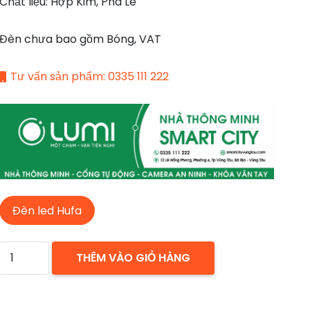
Chất liệu: Hợp Kim, Pha Lê
Đèn chưa bao gồm Bóng, VAT
Tư vấn sản phẩm: 0335 111 222
Đèn led Hufa
ĐÈN
THÊM VÀO GIỎ HÀNG
THẢ
DECOR