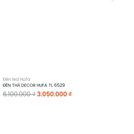
Đèn led Hufa
Đè
ĐÈN THẢ DECOR HUFA TL 6529
ĐÈ
Giá
Giá
6.100.000
₫
3.050.000
₫
3
gốc
hiện
là:
tại
6.100.000 ₫.
là:
3.050.000 ₫.