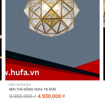
Đèn led Hufa
ĐÈN THẢ ĐỒNG HUFA TĐ 6136
Giá
Giá
9.986.986
₫
4.930.000
₫
gốc
hiện