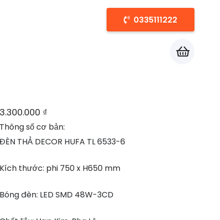
0335111222
Chưa có sản phẩm trong giỏ hàng.
3.300.000
₫
Thông số cơ bản:
ĐÈN THẢ DECOR HUFA TL 6533-6
Kích thước: phi 750 x H650 mm
Bóng đèn: LED SMD 48W-3CD