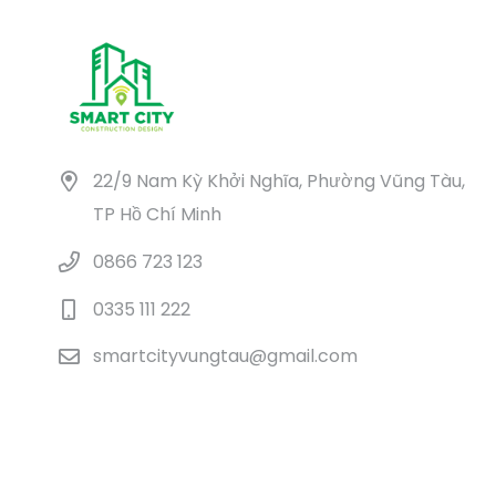
22/9 Nam Kỳ Khởi Nghĩa, Phường Vũng Tàu,
TP Hồ Chí Minh
0866 723 123
0335 111 222
smartcityvungtau@gmail.com