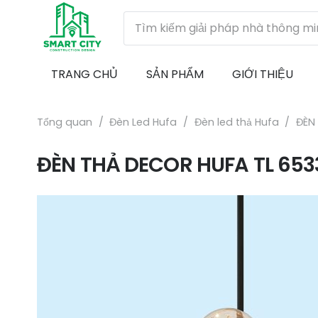
TRANG CHỦ
SẢN PHẨM
GIỚI THIỆU
Tổng quan
/
Đèn Led Hufa
/
Đèn led thả Hufa
/
ĐÈN
ĐÈN THẢ DECOR HUFA TL 653