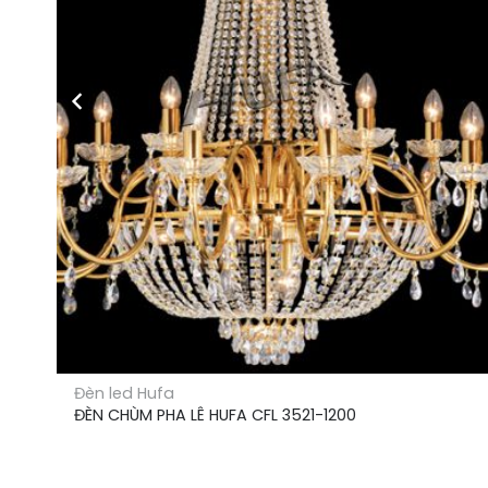
Đèn led Hufa
ĐÈN CHÙM PHA LÊ HUFA CFL 3521-1200