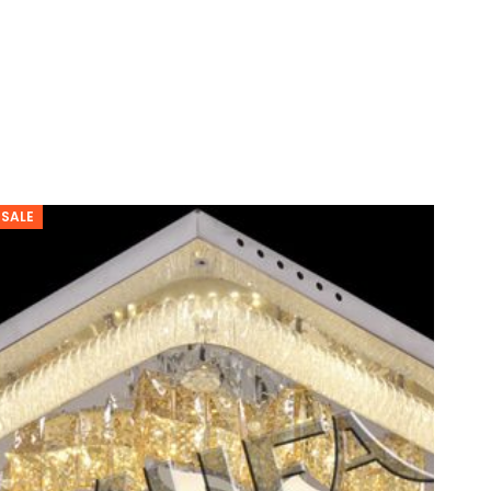
HUFA
TL
6533-
6
số
lượng
SALE
SAL