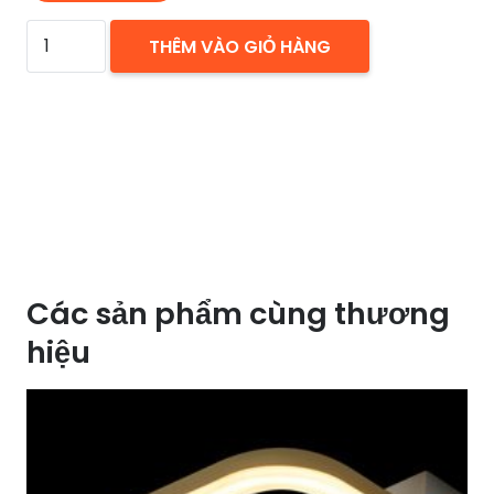
ĐÈN
THÊM VÀO GIỎ HÀNG
THẢ
LED
HUFA
TL
6373-
4
số
lượng
Các sản phẩm cùng thương
hiệu
SALE