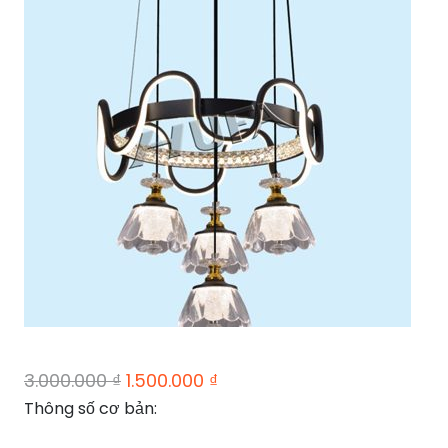
Giá
Giá
3.000.000
₫
1.500.000
₫
gốc
hiện
Thông số cơ bản:
là:
tại