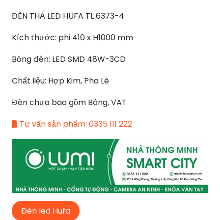
3.000.000 ₫.
là:
ĐÈN THẢ LED HUFA TL 6373-4
1.500.000 ₫.
Kích thước: phi 410 x H1000 mm
Bóng đèn: LED SMD 48W-3CD
Chất liệu: Hợp Kim, Pha Lê
Đèn chưa bao gồm Bóng, VAT
Tư vấn sản phẩm: 0335 111 222
Đèn led Hufa