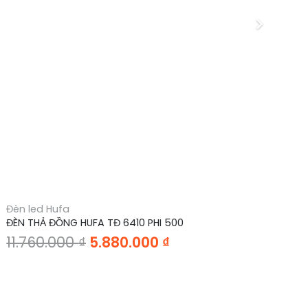
Đèn led Hufa
Đè
ĐÈN THẢ ĐỒNG HUFA TĐ 6410 PHI 500
ĐÈ
Giá
Giá
11.760.000
₫
5.880.000
₫
8
gốc
hiện
là:
tại
11.760.000 ₫.
là: