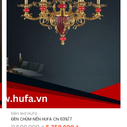
Đèn led Hufa
ĐÈN CHÙM NẾN HUFA CN 639/7