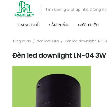
TRANG CHỦ
SẢN PHẨM
GIỚI THIỆU
Tổng quan
/
đèn led Hufa
/
Đèn led downlight LN-0
Đèn led downlight LN-04 3W