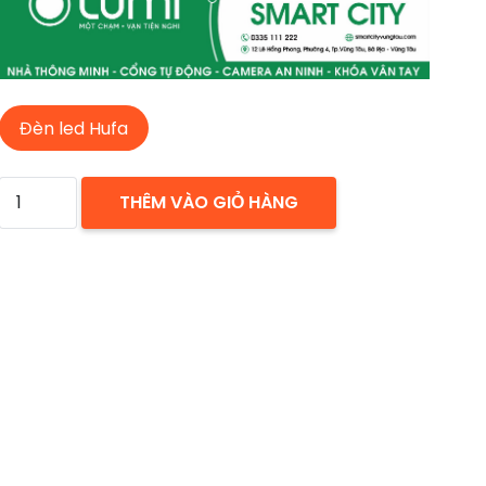
Đèn led Hufa
Đèn
THÊM VÀO GIỎ HÀNG
led
downlight
LN-
04
3W
HUFA
số
lượng