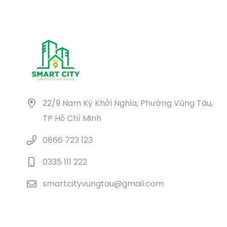
0 ₫.
4.930.000 ₫.
22/9 Nam Kỳ Khởi Nghĩa, Phường Vũng Tàu,
TP Hồ Chí Minh
0866 723 123
0335 111 222
smartcityvungtau@gmail.com