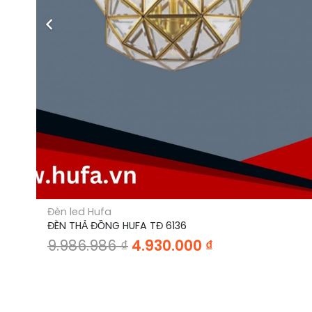
Đèn led Hufa
ĐÈN THẢ ĐỒNG HUFA TĐ 6136
Giá
Giá
9.986.986
₫
4.930.000
₫
gốc
hiện
là:
tại
9.986.986 ₫.
là: