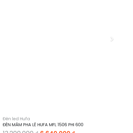
Đèn led Hufa
Đè
ĐÈN MÂM PHA LÊ HUFA MFL 1506 PHI 600
ĐÈ