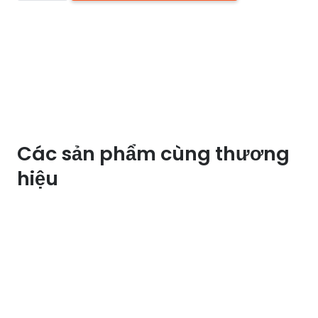
downlight
LN-
02
7W
HUFA
số
lượng
Các sản phẩm cùng thương
hiệu