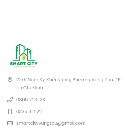
 ₫.
22/9 Nam Kỳ Khởi Nghĩa, Phường Vũng Tàu, TP
Hồ Chí Minh
0866 723 123
0335 111 222
smartcityvungtau@gmail.com