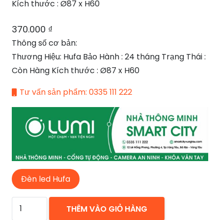
Kích thước : Ø87 x H60
370.000
₫
Thông số cơ bản:
Thương Hiệu: Hufa Bảo Hành : 24 tháng Trạng Thái :
Còn Hàng Kích thước : Ø87 x H60
Tư vấn sản phẩm: 0335 111 222
Đèn led Hufa
Đèn
THÊM VÀO GIỎ HÀNG
led