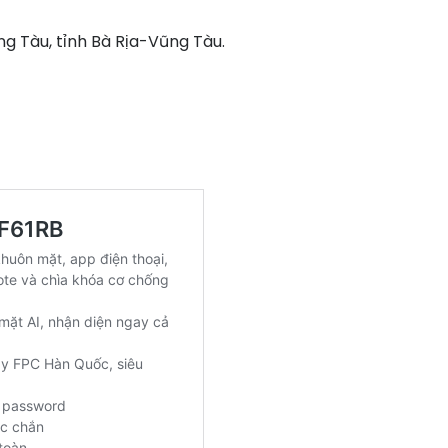
ng Tàu, tỉnh Bà Rịa-Vũng Tàu.