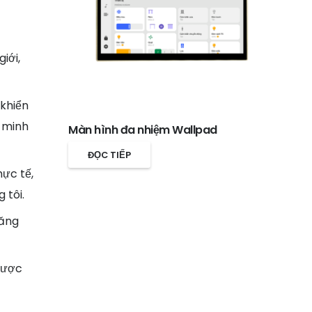
iới,
 khiển
g minh
Màn hình đa nhiệm Wallpad
ĐỌC TIẾP
hực tế,
 tôi.
năng
 được