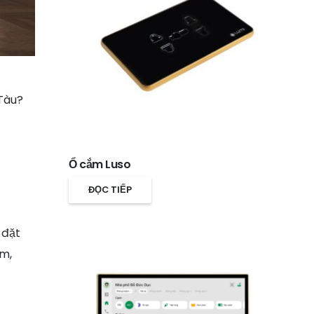
 Tàu?
Ổ cắm Luso
ĐỌC TIẾP
 đặt
ệm,