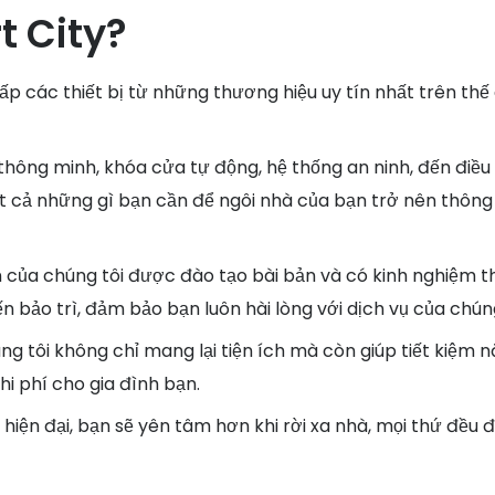
t City?
ấp các thiết bị từ những thương hiệu uy tín nhất trên thế g
 thông minh, khóa cửa tự động, hệ thống an ninh, đến điều
ất cả những gì bạn cần để ngôi nhà của bạn trở nên thôn
ên của chúng tôi được đào tạo bài bản và có kinh nghiệm t
n bảo trì, đảm bảo bạn luôn hài lòng với dịch vụ của chúng
úng tôi không chỉ mang lại tiện ích mà còn giúp tiết kiệm 
i phí cho gia đình bạn.
h hiện đại, bạn sẽ yên tâm hơn khi rời xa nhà, mọi thứ đều