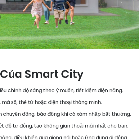
 Của Smart City
iều chỉnh độ sáng theo ý muốn, tiết kiệm điện năng.
 mã số, thẻ từ hoặc điện thoại thông minh.
n chuyển động, báo động khi có xâm nhập bất thường.
iệt độ tự động, tạo không gian thoải mái nhất cho bạn.
òng, điều khiển qua giọng nói hoặc ứng dụng di động.